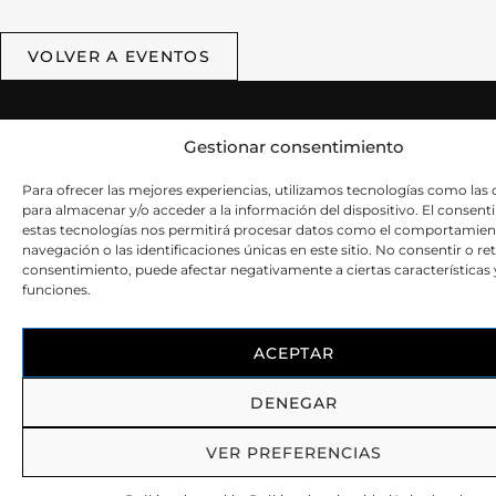
VOLVER A EVENTOS
Gestionar consentimiento
Para ofrecer las mejores experiencias, utilizamos tecnologías como las 
para almacenar y/o acceder a la información del dispositivo. El consen
estas tecnologías nos permitirá procesar datos como el comportamien
CONTACTO
L
S
navegación o las identificaciones únicas en este sitio. No consentir o reti
Av
consentimiento, puede afectar negativamente a ciertas características 
(+34) 968 15 15 52
le
funciones.
info@aromais.es
Pol
de
Crta./Fuente Alamo Km 17.4 30332 Balsapintada,
ACEPTAR
pr
Murcia (Spain)
Pol
DENEGAR
de
co
VER PREFERENCIAS
© Copyright 2025 Aromais. Todos los derechos reservados. Diseño
web.
vorágine