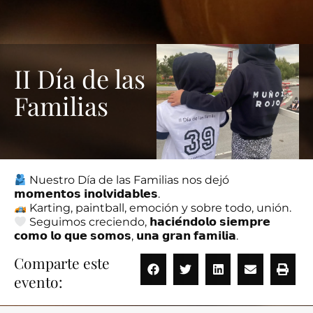
II Día de las
Familias
Nuestro Día de las Familias nos dejó
𝗺𝗼𝗺𝗲𝗻𝘁𝗼𝘀 𝗶𝗻𝗼𝗹𝘃𝗶𝗱𝗮𝗯𝗹𝗲𝘀.
Karting, paintball, emoción y sobre todo, unión.
Seguimos creciendo, 𝗵𝗮𝗰𝗶𝗲́𝗻𝗱𝗼𝗹𝗼 𝘀𝗶𝗲𝗺𝗽𝗿𝗲
𝗰𝗼𝗺𝗼 𝗹𝗼 𝗾𝘂𝗲 𝘀𝗼𝗺𝗼𝘀, 𝘂𝗻𝗮 𝗴𝗿𝗮𝗻 𝗳𝗮𝗺𝗶𝗹𝗶𝗮.
Comparte este
evento: