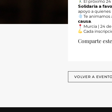
El próximo 24 de 
𝗦𝗼𝗹𝗶𝗱𝗮𝗿𝗶𝗮 𝗮 𝗳
apoyo a quienes
Te animamos a pa
𝗰𝗮𝘂𝘀𝗮.
Murcia | 24 d
Cada inscripci
Comparte este
VOLVER A EVENT