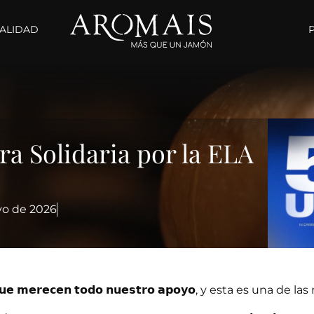
ALIDAD
ra Solidaria por la ELA
o de 2026
𝘂𝗲 𝗺𝗲𝗿𝗲𝗰𝗲𝗻 𝘁𝗼𝗱𝗼 𝗻𝘂𝗲𝘀𝘁𝗿𝗼 𝗮𝗽𝗼𝘆𝗼, y esta es una de l