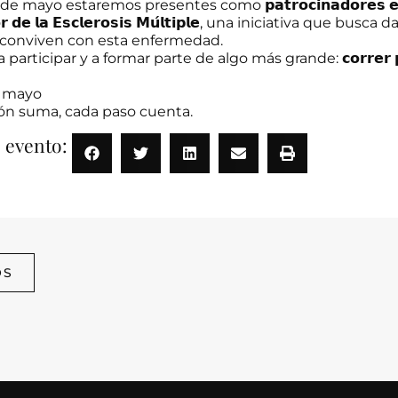
mayo estaremos presentes como 𝗽𝗮𝘁𝗿𝗼𝗰𝗶𝗻𝗮𝗱𝗼𝗿𝗲𝘀 𝗲𝗻 𝗹𝗮
𝗮𝘃𝗼𝗿 𝗱𝗲 𝗹𝗮 𝗘𝘀𝗰𝗹𝗲𝗿𝗼𝘀𝗶𝘀 𝗠𝘂́𝗹𝘁𝗶𝗽𝗹𝗲, una iniciativa que busc
 conviven con esta enfermedad.
rticipar y a formar parte de algo más grande: 𝗰𝗼𝗿𝗿𝗲𝗿 𝗽𝗼𝗿
e mayo
ón suma, cada paso cuenta.
 evento:
OS