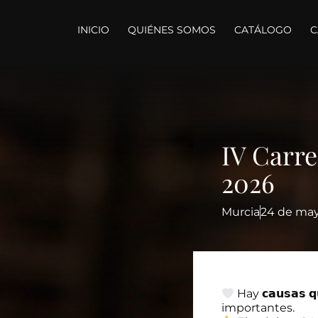
INICIO
QUIÉNES SOMOS
CATÁLOGO
C
IV Carre
2026
Murcia
24 de may
Hay 𝗰𝗮𝘂𝘀𝗮𝘀 𝗾
importantes.