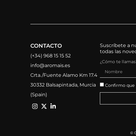
CONTACTO
Suscríbete a nu
todas las nov
(+34) 968 15 15 52
¿Cómo te llamas
info@aromais.es
Crta./Fuente Alamo Km 17.4
30332 Balsapintada, Murcia
Confirmo que h
(Spain)
© 