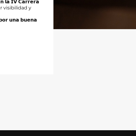
 𝗜𝗩 𝗖𝗮𝗿𝗿𝗲𝗿𝗮
a dar visibilidad y
 𝘂𝗻𝗮 𝗯𝘂𝗲𝗻𝗮