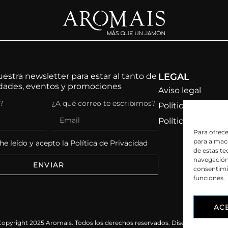
estra newsletter para estar al tanto de
LEGAL
edades, eventos y promociones
Aviso legal
?
¿A qué correo te escribimos?
Política de priva
Política de cooki
Para ofrece
para almace
e leído y acepto la
Política de Privacidad
de estas t
navegación 
ENVIAR
consentimie
funciones.
AC
Copyright 2025 Aromais. Todos los derechos reservados. Diseño web.
vorág