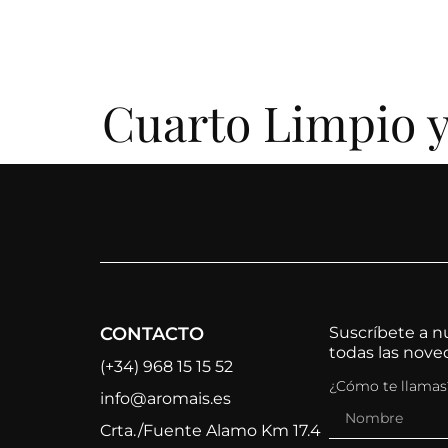
contenido
INICIO
QUIÉNES SOMOS
CATÁLOGO
C
Cuarto Limpio y
CONTACTO
Suscríbete a nu
todas las nov
(+34) 968 15 15 52
¿Cómo te llamas
info@aromais.es
Crta./Fuente Alamo Km 17.4