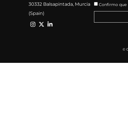
30332 Balsapintada, Murcia
Confirmo que h
(Spain)
© 