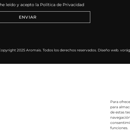
e leído y acepto la
Política de Privacidad
ENVIAR
Copyright 2025 Aromais. Todos los derechos reservados. Diseño web.
vorág
Para ofrece
para almace
de estas t
navegación 
consentimie
funciones.