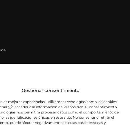
ine
Gestionar consentimiento
r las mejores experiencias, utilizamos tecnologías como las cookies
nar y/o acceder a la información del dispositivo. El consentimiento
ecnologías nos permitirá procesar datos como el comportamiento de
o las identificaciones únicas en este sitio. No consentir o retirar el
nto, puede afectar negativamente a ciertas características y